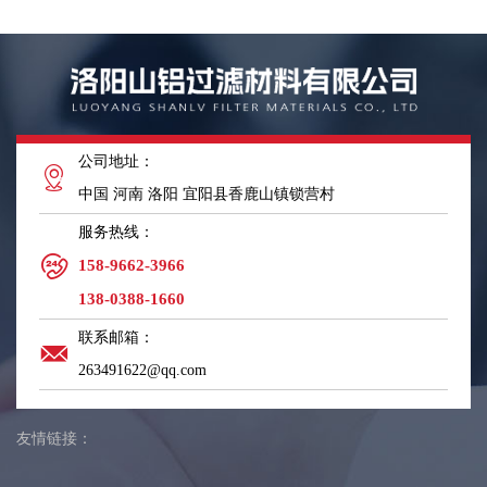
公司地址：
中国 河南 洛阳 宜阳县香鹿山镇锁营村
服务热线：
158-9662-3966
138-0388-1660
联系邮箱：
263491622@qq.com
友情链接：